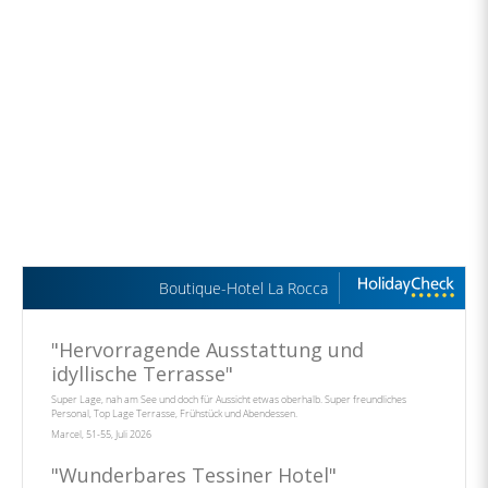
Boutique-Hotel La Rocca
"
Hervorragende Ausstattung und
idyllische Terrasse
"
Super Lage, nah am See und doch für Aussicht etwas oberhalb. Super freundliches
Personal, Top Lage Terrasse, Frühstück und Abendessen.
Marcel, 51-55, Juli 2026
"
Wunderbares Tessiner Hotel
"