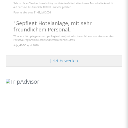
Sehr schönes Tessiner Hotel mit top motivierten Mitarbeiter/innen. Traumhafte Aussicht
auf den See. Frühstücksbuffet hat uns sehr gefallen.
Peter und Anette, 61-65, Juli 2026
"
Gepflegt Hotelanlage, mit sehr
freundlichem Personal...
"
Wunderschön gelegenes und gepflegtes Hotel, mit sehr freundlichem, zuvorkommendem
Personal, regionalem Essen und verschiedenen Extras.
Anja, 46-50, April 2026
Jetzt bewerten