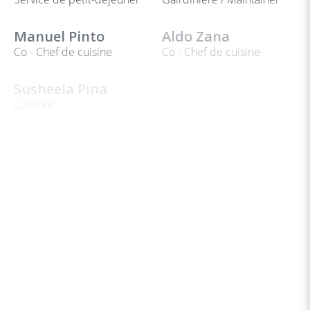
Manuel Pinto
Aldo Zana
Co - Chef de cuisine
Co - Chef de cuisine
Susheela Pina
Antonio Ranieri
Cuisiner
Aide-cuisinier
Mehmet Baykal
Paola Maccario
Aide-cuisinier
Feliz
Femme de ménage
Mayra Sanchez
Fimo Rante
Femme de ménage
Lembang
Apprenti